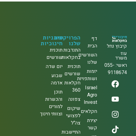
הפרויקטים
תוכניות
דף
שלנו
חינוכיות
הבית
קיבוץ נחל
התנדבות
תוכנית
עוז
השורשים
בחקלאות
שורשים
משרד
שלנו
ראשי: 055-
תוכנית
יום שדה
יזמות
9118674
שורשים
שבוע
ושותפויות
חקלאות
אדמה
Israel
360
תוכן
Agro
צפונה
והכשרות
Invest
למורים
שיקום
חקלאים
וצוותי חינוך
לפצועי
יצירת
צה"ל
קשר
התיישבות