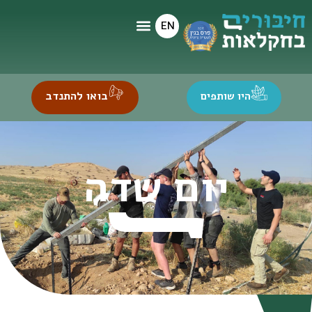
EN
בואו להתנדב
היו שותפים
יום שדה