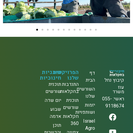
הפרויקטים
תוכניות
דף
שלנו
חינוכיות
הבית
קיבוץ נחל
התנדבות
תוכנית
עוז
השורשים
בחקלאות
שורשים
משרד
שלנו
ראשי: 055-
תוכנית
יום שדה
יזמות
9118674
שורשים
שבוע
ושותפויות
חקלאות
אדמה
Israel
360
תוכן
Agro
צפונה
והכשרות