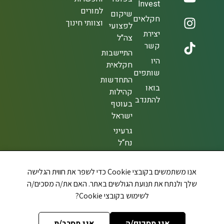
Invest
למורים
שיקום
חקלאים
וצוותי חינוך
לפצועי
יצירת
צה"ל
קשר
התיישבות
היו
חקלאית
שותפים
התחדשות
בואו
קהילות
להתנדב
בעוטף
ישראל
גרעיני
נח“ל
להתיישבות
מתחברים
אנו משתמשים בקובצי Cookie כדי לשפר את חווית הגלישה
לאדמה
שלך ולנתח את תנועת הגולשים באתר. האם את/ה מסכים/ה
לשימוש בקובצי Cookie?
מתגייסים
בשביל
אני מסכים/ה
אני מסרב/ת