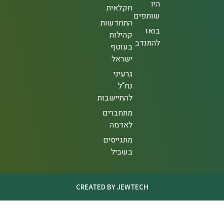
היו
חקלאית
שותפים
התחדשות
בואו
קהילות
להתנדב
בעוטף
ישראל
גרעיני
נח“ל
להתיישבות
מתחברים
לאדמה
מתגייסים
בשביל
CREATED BY JEWTECH