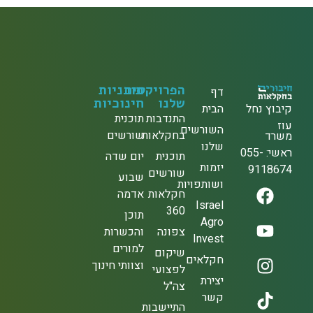
הפרויקטים
תוכניות
דף
שלנו
חינוכיות
הבית
בוץ נחל
התנדבות
תוכנית
ז
השורשים
בחקלאות
שורשים
רד
שלנו
ראשי: 055-
תוכנית
יום שדה
יזמות
91186
שורשים
שבוע
ושותפויות
חקלאות
אדמה
Israel
360
תוכן
Agro
צפונה
והכשרות
Invest
למורים
שיקום
חקלאים
וצוותי חינוך
לפצועי
יצירת
צה"ל
קשר
התיישבות